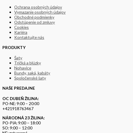
Ochrana osobných údajov
Vymazanie osobných údajov
Obchodné podmienky
Odstúpenie od zmluvy
Cookies
Kariéra
Kontaktujte nás
PRODUKTY
Šaty
Tričká a blúzky
Nohavice
Bundy, saká, kabáty
Spoločenské šaty
NAŠE PREDAJNE
OC DUBEŇ ŽILINA:
PO-NE: 9:00 – 20:00
+421918763467
NÁRODNÁ 23 ŽILINA:
PO-PIA: 9:00 – 18:00
SO: 9:00 – 12:00
NE: zatvorené