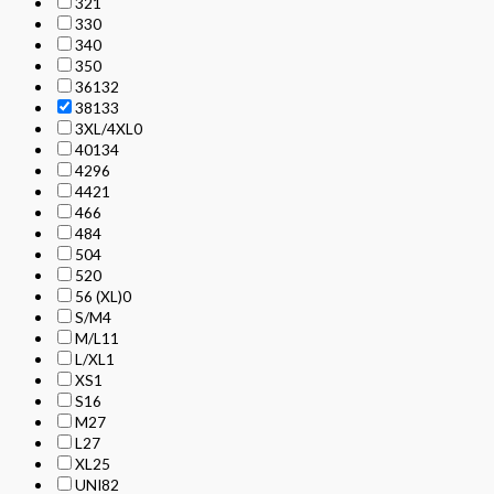
32
1
33
0
34
0
35
0
36
132
38
133
3XL/4XL
0
40
134
42
96
44
21
46
6
48
4
50
4
52
0
56 (XL)
0
S/M
4
M/L
11
L/XL
1
XS
1
S
16
M
27
L
27
XL
25
UNI
82