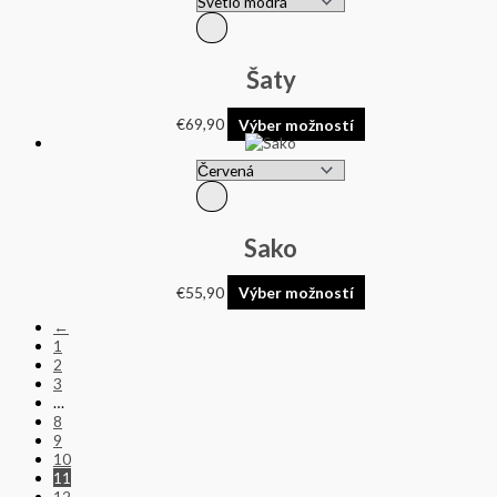
Šaty
€
69,90
Výber možností
Sako
€
55,90
Výber možností
←
1
2
3
…
8
9
10
11
12