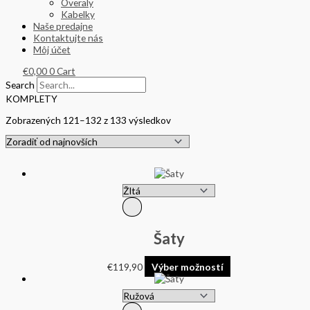
Overaly
Kabelky
Naše predajne
Kontaktujte nás
Môj účet
€
0,00
0
Cart
Search
KOMPLETY
Zobrazených 121–132 z 133 výsledkov
Šaty
€
119,90
Výber možností