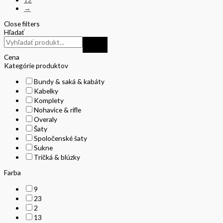
→
Close filters
Hľadať
Cena
Kategórie produktov
Bundy & saká & kabáty
Kabelky
Komplety
Nohavice & rifle
Overaly
Šaty
Spoločenské šaty
Sukne
Tričká & blúzky
Farba
9
23
2
13