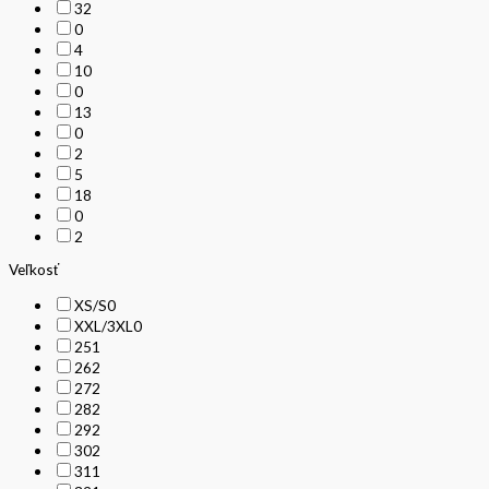
32
0
4
10
0
13
0
2
5
18
0
2
Veľkosť
XS/S
0
XXL/3XL
0
25
1
26
2
27
2
28
2
29
2
30
2
31
1