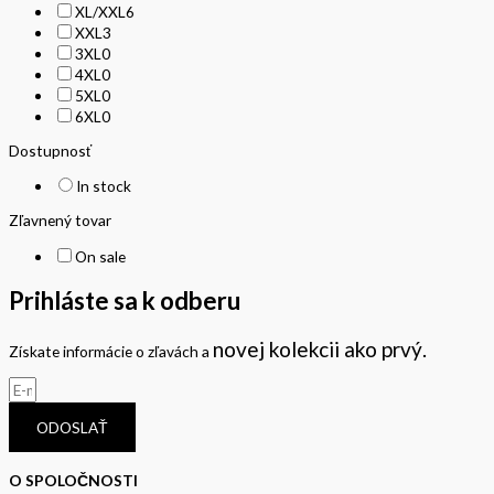
XL/XXL
6
XXL
3
3XL
0
4XL
0
5XL
0
6XL
0
Dostupnosť
In stock
Zľavnený tovar
On sale
Prihláste sa k odberu
novej kolekcii
ako prvý.
Získate informácie o zľavách a
ODOSLAŤ
O SPOLOČNOSTI