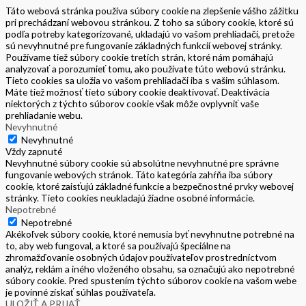
Táto webová stránka používa súbory cookie na zlepšenie vášho zážitku
pri prechádzaní webovou stránkou. Z toho sa súbory cookie, ktoré sú
podľa potreby kategorizované, ukladajú vo vašom prehliadači, pretože
sú nevyhnutné pre fungovanie základných funkcií webovej stránky.
Používame tiež súbory cookie tretích strán, ktoré nám pomáhajú
analyzovať a porozumieť tomu, ako používate túto webovú stránku.
Tieto cookies sa uložia vo vašom prehliadači iba s vašim súhlasom.
Máte tiež možnosť tieto súbory cookie deaktivovať. Deaktivácia
niektorých z týchto súborov cookie však môže ovplyvniť vaše
prehliadanie webu.
Nevyhnutné
Nevyhnutné
Vždy zapnuté
Nevyhnutné súbory cookie sú absolútne nevyhnutné pre správne
fungovanie webových stránok. Táto kategória zahŕňa iba súbory
cookie, ktoré zaisťujú základné funkcie a bezpečnostné prvky webovej
stránky. Tieto cookies neukladajú žiadne osobné informácie.
Nepotrebné
Nepotrebné
Akékoľvek súbory cookie, ktoré nemusia byť nevyhnutne potrebné na
to, aby web fungoval, a ktoré sa používajú špeciálne na
zhromažďovanie osobných údajov používateľov prostredníctvom
analýz, reklám a iného vloženého obsahu, sa označujú ako nepotrebné
súbory cookie. Pred spustením týchto súborov cookie na vašom webe
je povinné získať súhlas používateľa.
ULOŽIŤ A PRIJAŤ