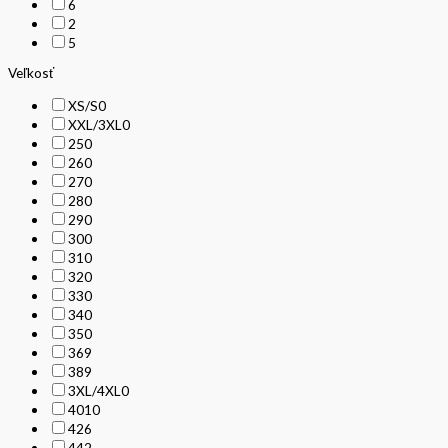
6
2
5
Veľkosť
XS/S
0
XXL/3XL
0
25
0
26
0
27
0
28
0
29
0
30
0
31
0
32
0
33
0
34
0
35
0
36
9
38
9
3XL/4XL
0
40
10
42
6
44
2