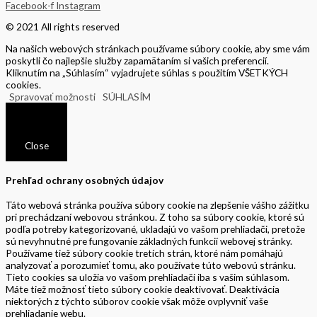
Facebook-f
Instagram
© 2021 All rights reserved
Na našich webových stránkach používame súbory cookie, aby sme vám
poskytli čo najlepšie služby zapamätaním si vašich preferencií.
Kliknutím na „Súhlasím“ vyjadrujete súhlas s použitím VŠETKÝCH
cookies.
Spravovať možnosti
SÚHLASÍM
Close
Prehľad ochrany osobných údajov
Táto webová stránka používa súbory cookie na zlepšenie vášho zážitku
pri prechádzaní webovou stránkou. Z toho sa súbory cookie, ktoré sú
podľa potreby kategorizované, ukladajú vo vašom prehliadači, pretože
sú nevyhnutné pre fungovanie základných funkcií webovej stránky.
Používame tiež súbory cookie tretích strán, ktoré nám pomáhajú
analyzovať a porozumieť tomu, ako používate túto webovú stránku.
Tieto cookies sa uložia vo vašom prehliadači iba s vašim súhlasom.
Máte tiež možnosť tieto súbory cookie deaktivovať. Deaktivácia
niektorých z týchto súborov cookie však môže ovplyvniť vaše
prehliadanie webu.