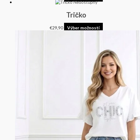
Nedostupný
Tričko
€
29,90
Výber možností