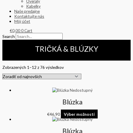
Overaly
Kabelky
Naše predajne
Kontaktujte nás
Môj účet
€
0,00
0
Cart
Search
TRIČKÁ & BLÚZKY
Zobrazených 1–12 z 76 výsledkov
Nedostupný
Blúzka
€
46,90
Výber možností
Nedostupný
Blúzka