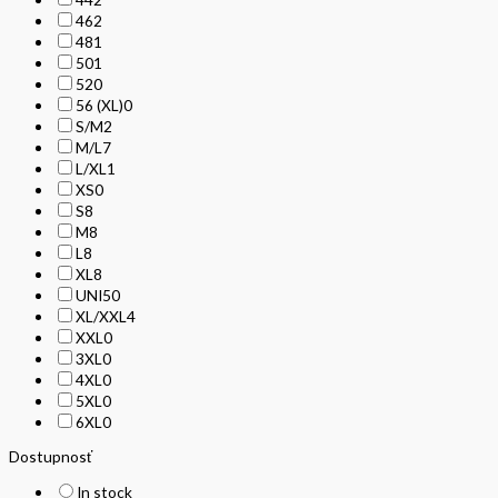
46
2
48
1
50
1
52
0
56 (XL)
0
S/M
2
M/L
7
L/XL
1
XS
0
S
8
M
8
L
8
XL
8
UNI
50
XL/XXL
4
XXL
0
3XL
0
4XL
0
5XL
0
6XL
0
Dostupnosť
In stock