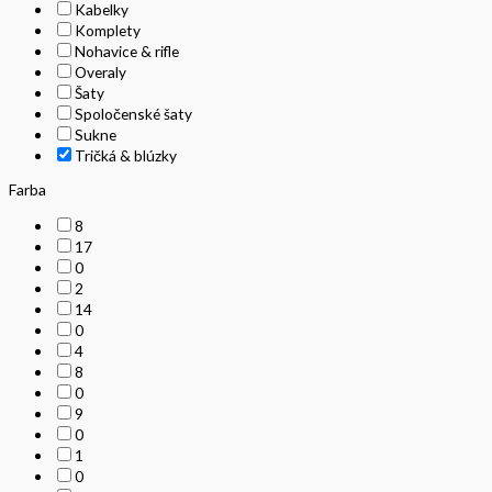
Kabelky
Komplety
Nohavice & rifle
Overaly
Šaty
Spoločenské šaty
Sukne
Tričká & blúzky
Farba
8
17
0
2
14
0
4
8
0
9
0
1
0