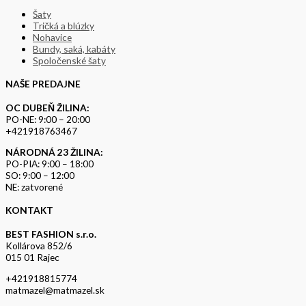
Šaty
Tričká a blúzky
Nohavice
Bundy, saká, kabáty
Spoločenské šaty
NAŠE PREDAJNE
OC DUBEŇ ŽILINA:
PO-NE: 9:00 – 20:00
+421918763467
NÁRODNÁ 23 ŽILINA:
PO-PIA: 9:00 – 18:00
SO: 9:00 – 12:00
NE: zatvorené
KONTAKT
BEST FASHION s.r.o.
Kollárova 852/6
015 01 Rajec
+421918815774
matmazel@matmazel.sk