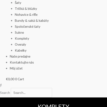
Šaty
Tričká & blúzky
Nohavice & rifle
Bundy & saká & kabáty
Spoločenské šaty
Sukne
Komplety
Overaly
Kabelky
Naše predajne
Kontaktujte nás
Môj účet
€
0,00
0
Cart
Search
KOMPLETY