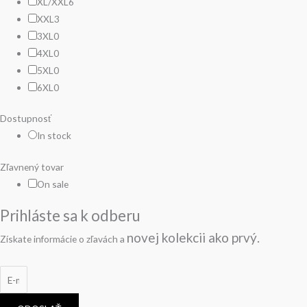
XL/XXL
6
XXL
3
3XL
0
4XL
0
5XL
0
6XL
0
Dostupnosť
In stock
Zľavnený tovar
On sale
Prihláste sa k odberu
novej kolekcii
ako prvý.
Získate informácie o zľavách a