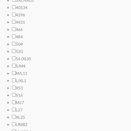
3XL/4XL
0
40
134
42
96
44
21
46
6
48
4
50
4
52
0
56 (XL)
0
S/M
4
M/L
11
L/XL
1
XS
1
S
16
M
27
L
27
XL
25
UNI
82