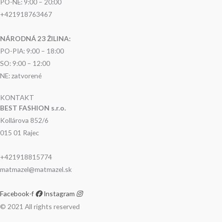
PO-NE: 9:00 – 20:00
+421918763467
NÁRODNÁ 23 ŽILINA:
PO-PIA: 9:00 – 18:00
SO: 9:00 – 12:00
NE: zatvorené
KONTAKT
BEST FASHION s.r.o.
Kollárova 852/6
015 01 Rajec
+421918815774
matmazel@matmazel.sk
Facebook-f
Instagram
© 2021 All rights reserved