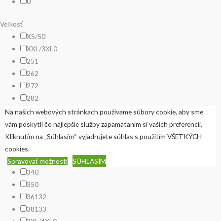
0
Veľkosť
XS/S
0
XXL/3XL
0
25
1
26
2
27
2
28
2
29
2
Na našich webových stránkach používame súbory cookie, aby sme
30
2
vám poskytli čo najlepšie služby zapamätaním si vašich preferencií.
31
1
Kliknutím na „Súhlasím“ vyjadrujete súhlas s použitím VŠETKÝCH
32
1
cookies.
33
0
Spravovať možnosti
SÚHLASÍM
34
0
35
0
36
132
38
133