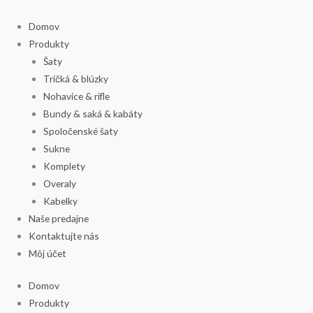
Preskočiť
Search
Zoradené
na
products:
podľa
Domov
obsah
najnovších
Produkty
Šaty
Tričká & blúzky
Nohavice & rifle
Bundy & saká & kabáty
Spoločenské šaty
Sukne
Komplety
Overaly
Kabelky
Naše predajne
Kontaktujte nás
Môj účet
Domov
Produkty