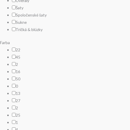
Overaly
Šaty
Spoločenské šaty
Sukne
Tričká & blúzky
Farba
22
45
2
16
50
0
13
27
2
25
1
4