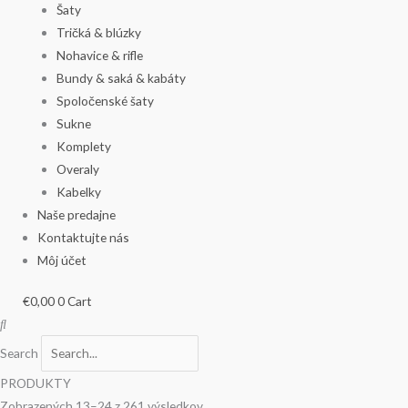
Šaty
Tričká & blúzky
Nohavice & rifle
Bundy & saká & kabáty
Spoločenské šaty
Sukne
Komplety
Overaly
Kabelky
Naše predajne
Kontaktujte nás
Môj účet
€
0,00
0
Cart
Search
PRODUKTY
Zobrazených 13–24 z 261 výsledkov