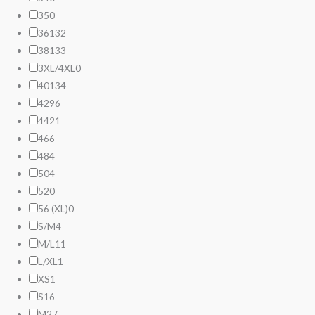
35
0
36
132
38
133
3XL/4XL
0
40
134
42
96
44
21
46
6
48
4
50
4
52
0
56 (XL)
0
S/M
4
M/L
11
L/XL
1
XS
1
S
16
M
27