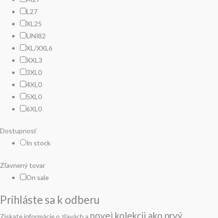
L
27
XL
25
UNI
82
XL/XXL
6
XXL
3
3XL
0
4XL
0
5XL
0
6XL
0
Dostupnosť
In stock
Zľavnený tovar
On sale
Prihláste sa k odberu
novej kolekcii
ako prvý.
Získate informácie o zľavách a