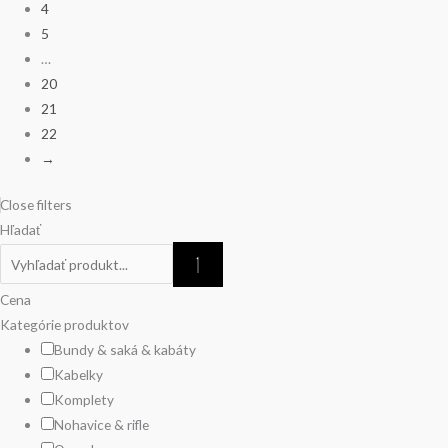
4
na
5
stránke
…
produktu.
20
21
22
→
Close filters
Hľadať
Cena
Kategórie produktov
Bundy & saká & kabáty
Kabelky
Komplety
Nohavice & rifle