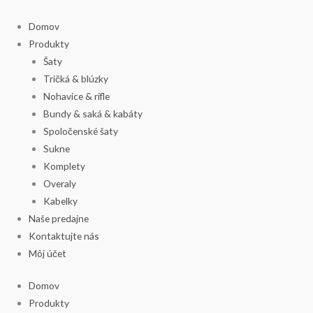
Preskočiť
Search
Zoradené
na
products:
podľa
Domov
obsah
najnovších
Produkty
Šaty
Tričká & blúzky
Nohavice & rifle
Bundy & saká & kabáty
Spoločenské šaty
Sukne
Komplety
Overaly
Kabelky
Naše predajne
Kontaktujte nás
Môj účet
Domov
Produkty