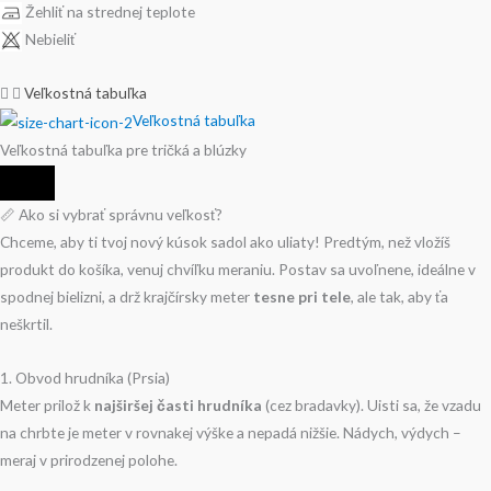
Žehliť na strednej teplote
Nebieliť
Veľkostná tabuľka
Veľkostná tabuľka
Veľkostná tabuľka pre tričká a blúzky
📏 Ako si vybrať správnu veľkosť?
Chceme, aby ti tvoj nový kúsok sadol ako uliaty! Predtým, než vložíš
produkt do košíka, venuj chvíľku meraniu. Postav sa uvoľnene, ideálne v
spodnej bielizni, a drž krajčírsky meter
tesne pri tele
, ale tak, aby ťa
neškrtil.
1. Obvod hrudníka (Prsia)
Meter prilož k
najširšej časti hrudníka
(cez bradavky). Uisti sa, že vzadu
na chrbte je meter v rovnakej výške a nepadá nižšie. Nádych, výdych –
meraj v prirodzenej polohe.