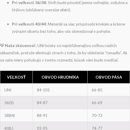
Pri veľkosti 36/38:
Strih bude pôsobiť jemne voľnejšie, vzdušne a
štýlovo (obľúbený oversize efekt).
Pri veľkosti 40/44:
Materiál sa viac prispôsobí krivkám a krásne
zvýrazní siluetu bez toho, aby vás obmedzoval v pohybe.
💡 Naša skúsenosť:
UNI kúsky sú najobľúbenejšou voľbou našich
zákazníčok, pretože eliminujú strach z toho, že by oblečenie "nesadlo". Ak
sa vaše miery pohybujú v tomto rozmedzí, kúsok vám bude svedčať.
VEĽKOSŤ
OBVOD HRUDNÍKA
OBVOD PÁSA
UNI
84-101
66-85
36(S)
84-87
66-69
38(M)
88-91
70-73
40(L)
92-95
74-77