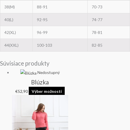
38(M)
88-91
70-73
40(L)
92-95
74-77
42(XL)
96-99
78-81
44(XXL)
100-103
82-85
Súvisiace produkty
Nedostupný
Blúzka
€
52,90
Výber možností