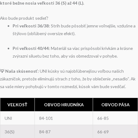
ktoré bežne nosia veľkosti 36 (S) až 44 (L).
Ako bude produkt sedieť?
Pri veľkosti 36/38:
Strih bude pôsobiť jemne voľnejšie, vzdušne a
štýlovo (obľúbený oversize efekt).
Pri veľkosti 40/44:
Materiál sa viac prispôsobí krivkám a krásne
zvýrazní siluetu bez toho, aby vás obmedzoval v pohybe.
💡 Naša skúsenosť:
UNI kúsky sú najobľúbenejšou voľbou našich
zákazníčok, pretože eliminujú strach z toho, že by oblečenie „nesadlo“. Ak
sa vaše miery pohybujú v tomto rozmedzí, kúsok vám bude svedčať.
VEĽKOSŤ
OBVOD HRUDNÍKA
OBVOD PÁSA
UNI
84-101
66-85
36(S)
84-87
66-69