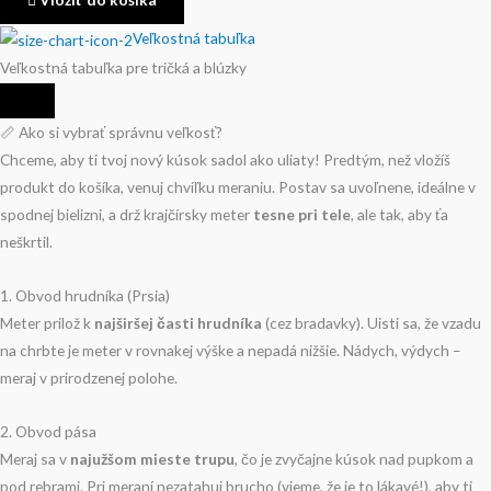
Veľkostná tabuľka
Veľkostná tabuľka pre tričká a blúzky
📏 Ako si vybrať správnu veľkosť?
Chceme, aby ti tvoj nový kúsok sadol ako uliaty! Predtým, než vložíš
produkt do košíka, venuj chvíľku meraniu. Postav sa uvoľnene, ideálne v
spodnej bielizni, a drž krajčírsky meter
tesne pri tele
, ale tak, aby ťa
neškrtil.
1. Obvod hrudníka (Prsia)
Meter prilož k
najširšej časti hrudníka
(cez bradavky). Uisti sa, že vzadu
na chrbte je meter v rovnakej výške a nepadá nižšie. Nádych, výdych –
meraj v prirodzenej polohe.
2. Obvod pása
Meraj sa v
najužšom mieste trupu
, čo je zvyčajne kúsok nad pupkom a
pod rebrami. Pri meraní nezatahuj brucho (vieme, že je to lákavé!), aby ti