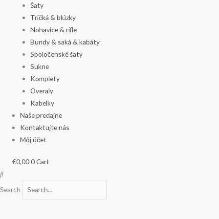
Šaty
Tričká & blúzky
Nohavice & rifle
Bundy & saká & kabáty
Spoločenské šaty
Sukne
Komplety
Overaly
Kabelky
Naše predajne
Kontaktujte nás
Môj účet
€
0,00
0
Cart
Search