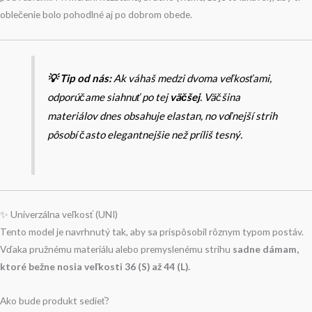
oblečenie bolo pohodlné aj po dobrom obede.
💡 Tip od nás:
Ak váhaš medzi dvoma veľkosťami,
odporúčame siahnuť po tej
väčšej
. Väčšina
materiálov dnes obsahuje elastan, no voľnejší strih
pôsobí často elegantnejšie než príliš tesný.
✨ Univerzálna veľkosť (UNI)
Tento model je navrhnutý tak, aby sa prispôsobil rôznym typom postáv.
Vďaka pružnému materiálu alebo premyslenému strihu
sadne dámam,
ktoré bežne nosia veľkosti 36 (S) až 44 (L).
Ako bude produkt sedieť?