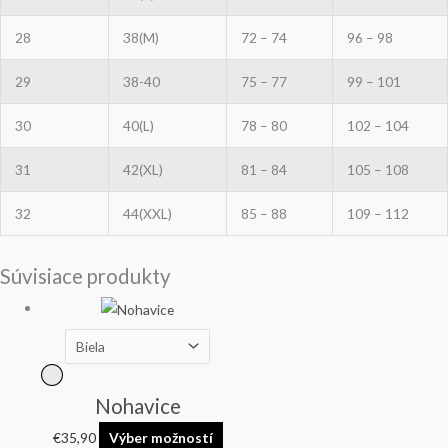
28
38(M)
72 – 74
96 – 98
29
38-40
75 – 77
99 – 101
30
40(L)
78 – 80
102 – 104
31
42(XL)
81 – 84
105 – 108
32
44(XXL)
85 – 88
109 – 112
Súvisiace produkty
Nohavice
€
35,90
Výber možností