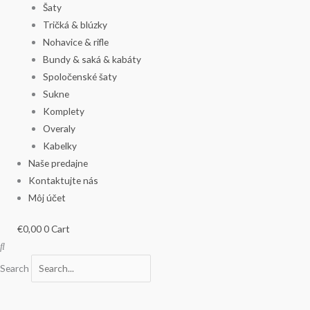
Šaty
Tričká & blúzky
Nohavice & rifle
Bundy & saká & kabáty
Spoločenské šaty
Sukne
Komplety
Overaly
Kabelky
Naše predajne
Kontaktujte nás
Môj účet
€
0,00
0
Cart
Search