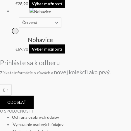
€
28,90
Výber možností
Nohavice
€
69,90
Výber možností
Prihláste sa k odberu
novej kolekcii
ako prvý.
Získate informácie o zľavách a
ODOSLAŤ
O SPOLOČNOSTI
Ochrana osobných údajov
Vymazanie osobných údajov