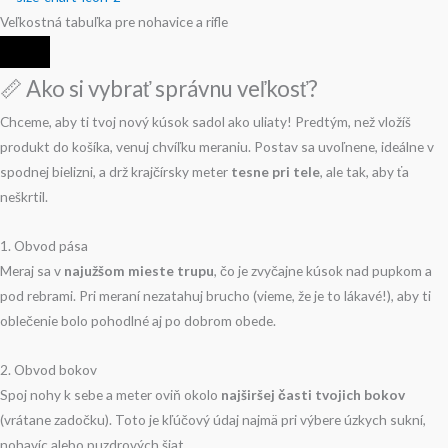
Veľkostná tabuľka pre nohavice a rifle
📏 Ako si vybrať správnu veľkosť?
Chceme, aby ti tvoj nový kúsok sadol ako uliaty! Predtým, než vložíš
produkt do košíka, venuj chvíľku meraniu. Postav sa uvoľnene, ideálne v
spodnej bielizni, a drž krajčírsky meter
tesne pri tele
, ale tak, aby ťa
neškrtil.
1. Obvod pása
Meraj sa v
najužšom mieste trupu
, čo je zvyčajne kúsok nad pupkom a
pod rebrami. Pri meraní nezatahuj brucho (vieme, že je to lákavé!), aby ti
oblečenie bolo pohodlné aj po dobrom obede.
2. Obvod bokov
Spoj nohy k sebe a meter oviň okolo
najširšej časti tvojich bokov
(vrátane zadočku). Toto je kľúčový údaj najmä pri výbere úzkych sukní,
nohavíc alebo puzdrových šiat.