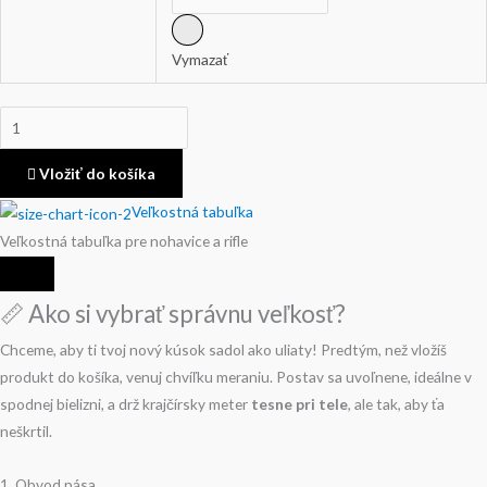
Vymazať
Vložiť do košíka
Veľkostná tabuľka
Veľkostná tabuľka pre nohavice a rifle
📏 Ako si vybrať správnu veľkosť?
Chceme, aby ti tvoj nový kúsok sadol ako uliaty! Predtým, než vložíš
produkt do košíka, venuj chvíľku meraniu. Postav sa uvoľnene, ideálne v
spodnej bielizni, a drž krajčírsky meter
tesne pri tele
, ale tak, aby ťa
neškrtil.
1. Obvod pása