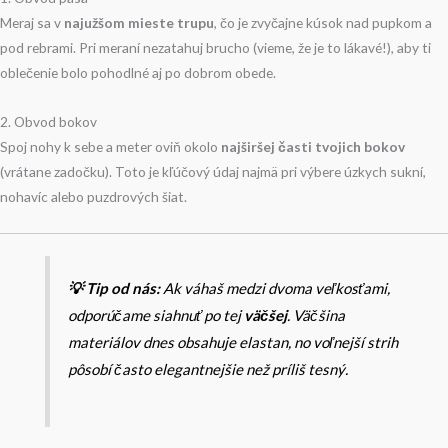
Meraj sa v
najužšom mieste trupu
, čo je zvyčajne kúsok nad pupkom a
pod rebrami. Pri meraní nezatahuj brucho (vieme, že je to lákavé!), aby ti
oblečenie bolo pohodlné aj po dobrom obede.
2. Obvod bokov
Spoj nohy k sebe a meter oviň okolo
najširšej časti tvojich bokov
(vrátane zadočku). Toto je kľúčový údaj najmä pri výbere úzkych sukní,
nohavíc alebo puzdrových šiat.
💡 Tip od nás:
Ak váhaš medzi dvoma veľkosťami,
odporúčame siahnuť po tej
väčšej
. Väčšina
materiálov dnes obsahuje elastan, no voľnejší strih
pôsobí často elegantnejšie než príliš tesný.