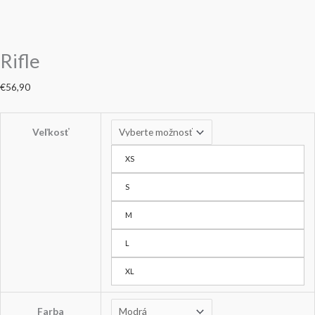
Rifle
€
56,90
Veľkosť
XS
S
M
L
XL
Farba