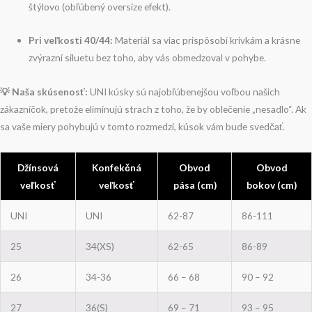
štýlovo (obľúbený oversize efekt).
Pri veľkosti 40/44:
Materiál sa viac prispôsobí krivkám a krásne
zvýrazní siluetu bez toho, aby vás obmedzoval v pohybe.
💡 Naša skúsenosť:
UNI kúsky sú najobľúbenejšou voľbou našich
zákazníčok, pretože eliminujú strach z toho, že by oblečenie „nesadlo“. Ak
sa vaše miery pohybujú v tomto rozmedzí, kúsok vám bude svedčať.
Džínsová
Konfekčná
Obvod
Obvod
veľkosť
veľkosť
pása (cm)
bokov (cm)
UNI
UNI
62-87
86-111
25
34(XS)
62-65
86-89
26
34-36
66 – 68
90 – 92
27
36(S)
69 – 71
93 – 95