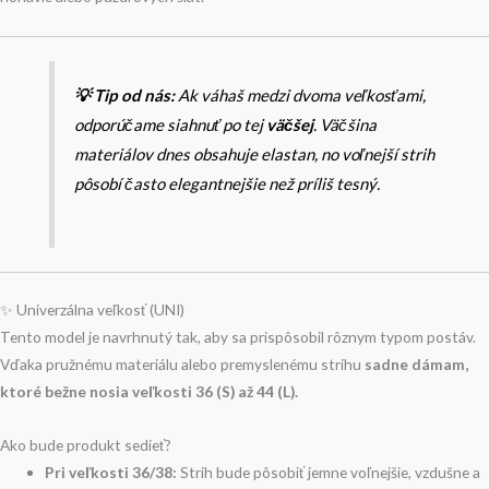
💡 Tip od nás:
Ak váhaš medzi dvoma veľkosťami,
odporúčame siahnuť po tej
väčšej
. Väčšina
materiálov dnes obsahuje elastan, no voľnejší strih
pôsobí často elegantnejšie než príliš tesný.
✨ Univerzálna veľkosť (UNI)
Tento model je navrhnutý tak, aby sa prispôsobil rôznym typom postáv.
Vďaka pružnému materiálu alebo premyslenému strihu
sadne dámam,
ktoré bežne nosia veľkosti 36 (S) až 44 (L).
Ako bude produkt sedieť?
Pri veľkosti 36/38:
Strih bude pôsobiť jemne voľnejšie, vzdušne a