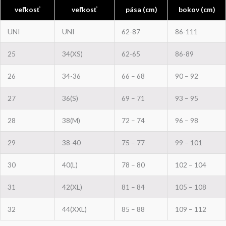
veľkosť
veľkosť
pása (cm)
bokov (cm)
UNI
UNI
62-87
86-111
25
34(XS)
62-65
86-89
26
34-36
66 – 68
90 – 92
27
36(S)
69 – 71
93 – 95
28
38(M)
72 – 74
96 – 98
29
38-40
75 – 77
99 – 101
30
40(L)
78 – 80
102 – 104
31
42(XL)
81 – 84
105 – 108
32
44(XXL)
85 – 88
109 – 112